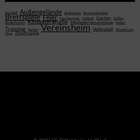
Außengelände
Ausfall
Badminton
Beachvolleyball
Brettspiele
Feier
Garten
Fun Sportmix
Fußball
Grillen
Kloppberghalle
Mitgliederversammlung
Kinderturnen
Möbel
Vereinsheim
Training
Volleyball
Turnier
Wanderung
Zirkeltraining
Yoga