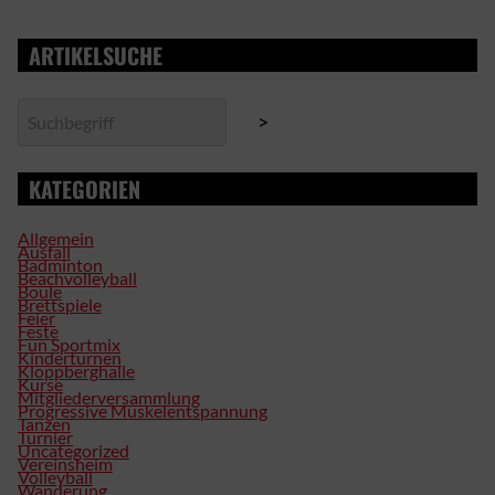
ARTIKELSUCHE
Suchen
>
KATEGORIEN
Allgemein
Ausfall
Badminton
Beachvolleyball
Boule
Brettspiele
Feier
Feste
Fun Sportmix
Kinderturnen
Kloppberghalle
Kurse
Mitgliederversammlung
Progressive Muskelentspannung
Tanzen
Turnier
Uncategorized
Vereinsheim
Volleyball
Wanderung