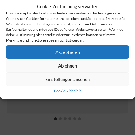
Cookie-Zustimmung verwalten
Um dir ein optimales Erlebnis zu bieten, verwenden wir Technologien wie
Cookies, um Geräteinformationen zu speichern und/oder darauf zuzugreifen.
Wenn du diesen Technologien zustimmst, können wir Daten wie das
Surfverhalten oder eindeutige IDs auf dieser Website verarbeiten. Wenn du
deine Zustimmung nicht erteilst oder zurückziehst, können bestimmte
Merkmale und Funktionen beeinträchtigt werden.
Akzeptieren
Ablehnen
Einstellungen ansehen
Stadt-Land-Spielt! 20./21.09.2025
Cookie-Richtlinie