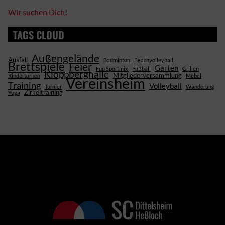
Wir suchen Dich!
TAGS CLOUD
Außengelände
Ausfall
Badminton
Beachvolleyball
Brettspiele
Feier
Garten
Fun Sportmix
Fußball
Grillen
Kloppberghalle
Mitgliederversammlung
Kinderturnen
Möbel
Vereinsheim
Training
Volleyball
Turnier
Wanderung
Zirkeltraining
Yoga