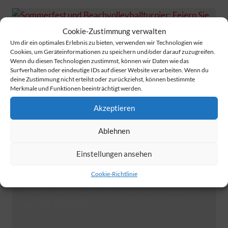
Cookie-Zustimmung verwalten
Um dir ein optimales Erlebnis zu bieten, verwenden wir Technologien wie
Cookies, um Geräteinformationen zu speichern und/oder darauf zuzugreifen.
Wenn du diesen Technologien zustimmst, können wir Daten wie das
Surfverhalten oder eindeutige IDs auf dieser Website verarbeiten. Wenn du
deine Zustimmung nicht erteilst oder zurückziehst, können bestimmte
Merkmale und Funktionen beeinträchtigt werden.
Akzeptieren
Ablehnen
Einstellungen ansehen
Sommerfest und Beachvolleyballturnier:
Cookie-Richtlinie
Feiern Sie mit dem SC Dittelsheim Heßloch
am 23.09.2023