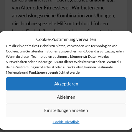
von Alter oder Fitnesslevel. Wir bieten eine
abwechslungsreiche Kombination von Übungen,
die ihr ohne spezielle Hilfsmittel durchführen
könnt. Egal ob ihr schon seit Jahren Sport treibt
oder gerade erst anfangt, wir haben das richtige
Cookie-Zustimmung verwalten
Um dir ein optimales Erlebnis zu bieten, verwenden wir Technologien wie
Programm für euch! Details zum Zirkeltraining:
Cookies, um Geräteinformationen zu speichern und/oder darauf zuzugreifen.
Wann: Sonntag, 10.9.2023,…
Wenn du diesen Technologien zustimmst, können wir Daten wie das
Surfverhalten oder eindeutige IDs auf dieser Website verarbeiten. Wenn du
deine Zustimmung nicht erteilst oder zurückziehst, können bestimmte
Merkmale und Funktionen beeinträchtigt werden.
Akzeptieren
Ablehnen
ZIRKELTRAINING
Zirkeltraining für alle – Kinder,
Einstellungen ansehen
Jugendliche, Erwachsene und
Cookie-Richtlinie