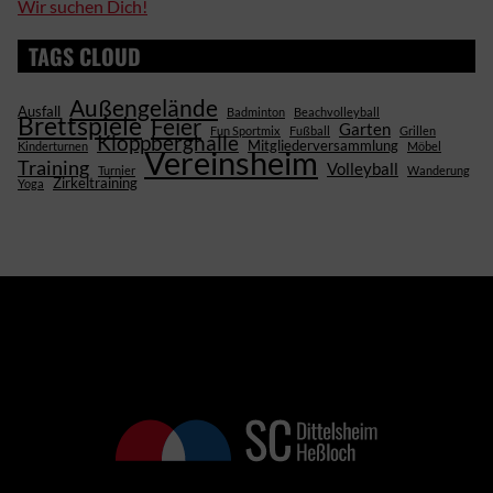
Wir suchen Dich!
TAGS CLOUD
Außengelände
Ausfall
Badminton
Beachvolleyball
Brettspiele
Feier
Garten
Fun Sportmix
Fußball
Grillen
Kloppberghalle
Mitgliederversammlung
Kinderturnen
Möbel
Vereinsheim
Training
Volleyball
Turnier
Wanderung
Zirkeltraining
Yoga