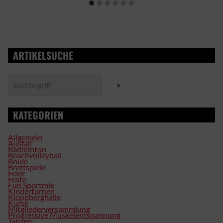
ARTIKELSUCHE
Suchen
>
KATEGORIEN
Allgemein
Ausfall
Badminton
Beachvolleyball
Boule
Brettspiele
Feier
Feste
Fun Sportmix
Kinderturnen
Kloppberghalle
Kurse
Mitgliederversammlung
Progressive Muskelentspannung
Tanzen