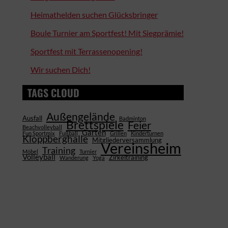
Heimathelden suchen Glücksbringer
Boule Turnier am Sportfest! Mit Siegprämie!
Sportfest mit Terrassenopening!
Wir suchen Dich!
TAGS CLOUD
Außengelände
Ausfall
Badminton
Brettspiele
Feier
Beachvolleyball
Garten
Fun Sportmix
Fußball
Grillen
Kinderturnen
Kloppberghalle
Mitgliederversammlung
Vereinsheim
Training
Möbel
Turnier
Volleyball
Zirkeltraining
Wanderung
Yoga