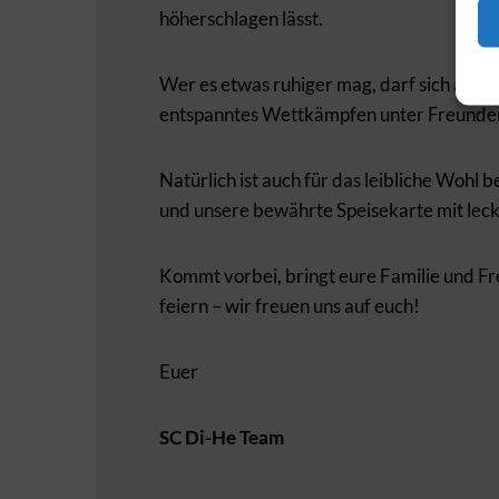
höherschlagen lässt.
Wer es etwas ruhiger mag, darf sich ab
16
entspanntes Wettkämpfen unter Freunden
Natürlich ist auch für das leibliche Wohl 
und unsere bewährte Speisekarte mit leck
Kommt vorbei, bringt eure Familie und F
feiern – wir freuen uns auf euch!
Euer
SC Di-He Team