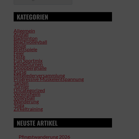
KATEGORIEN
Allgemein
Ausfall
Badminton
Beachvolleyball
Boule
Brettspiele
Feier
Feste
Fun Sportmix
Kinderturnen
Kloppberghalle
Kurse
Mitgliederversammlung
Progressive Muskelentspannung
Tanzen
Turnier
Uncategorized
Vereinsheim
Volleyball
Wanderung
Yoga
Zirkeltraining
NEUSTE ARTIKEL
Pfingstwanderung 2026