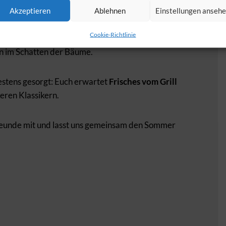
Akzeptieren
Ablehnen
Einstellungen anseh
Cookie-Richtlinie
:30 Uhr
beim
Boule-Turnier
versuchen –
 im Schatten der Bäume.
bestens gesorgt: Euch erwartet
Frisches vom Grill
eren Klassikern.
reunde mit und lasst uns gemeinsam den Sommer