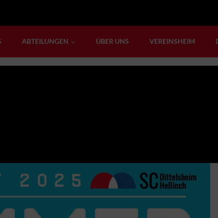
S
ABTEILUNGEN
ÜBER UNS
VEREINSHEIM
eim SC Di-He!
 Spaß und Sonne beim SC Di-He!