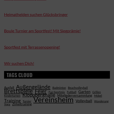
Heimathelden suchen Glücksbringer
Boule Turnier am Sportfest! Mit Siegprämie!
Sportfest mit Terrassenopening!
Wir suchen Dich!
TAGS CLOUD
Außengelände
Ausfall
Badminton
Beachvolleyball
Brettspiele
Feier
Garten
Fun Sportmix
Fußball
Grillen
Kloppberghalle
Mitgliederversammlung
Kinderturnen
Möbel
Vereinsheim
Training
Volleyball
Turnier
Wanderung
Zirkeltraining
Yoga