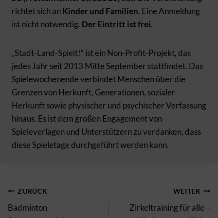
richtet sich an
Kinder und Familien
. Eine Anmeldung
ist nicht notwendig.
Der Eintritt ist frei.
„Stadt-Land-Spielt!“ ist ein Non-Profit-Projekt, das
jedes Jahr seit 2013 Mitte September stattfindet. Das
Spielewochenende verbindet Menschen über die
Grenzen von Herkunft, Generationen, sozialer
Herkunft sowie physischer und psychischer Verfassung
hinaus. Es ist dem großen Engagement von
Spieleverlagen und Unterstützern zu verdanken, dass
diese Spieletage durchgeführt werden kann.
Beitragsnavigation
ZURÜCK
WEITER
Badminton
Zirkeltraining für alle –