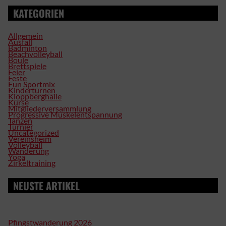
KATEGORIEN
Allgemein
Ausfall
Badminton
Beachvolleyball
Boule
Brettspiele
Feier
Feste
Fun Sportmix
Kinderturnen
Kloppberghalle
Kurse
Mitgliederversammlung
Progressive Muskelentspannung
Tanzen
Turnier
Uncategorized
Vereinsheim
Volleyball
Wanderung
Yoga
Zirkeltraining
NEUSTE ARTIKEL
Pfingstwanderung 2026