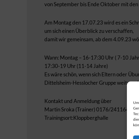
von September bis Ende Oktober mit den K
Am Montag den 17.07.23 wird es ein Schn
um sich einen Überblick zu verschaffen,
damit wir gemeinsam, ab dem 4.09.23 wöc
Wann: Montag – 16-17:30 Uhr ( 7-10 Jah
17:30-19 Uhr (11-14 Jahre)
Es wäre schön, wenn sich Eltern oder Übung
Dittelsheim-Hesslocher Gruppe weiterzul
Kontakt und Anmeldung über
Um 
Ger
Martin Sroka (Trainer) 0176/24116443
Tec
Trainingsort:Kloppberghalle
die
kön