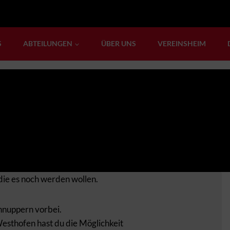
S
ABTEILUNGEN
ÜBER UNS
VEREINSHEIM
ning
die es noch werden wollen.
hnuppern vorbei.
esthofen hast du die Möglichkeit