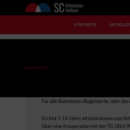
Zum
Inhalt
springen
STARTSEITE
AKTUELLE
Start
/
Badminton
/
Badminton Schnuppertraining
BADMINTON
Badminton Schnuppertrai
Für alle Badminton-Begeisterte, oder die 
Du bist 7-14 Jahre alt dann komm zum Sc
Über eine Kooperation mit der TG 1862 W