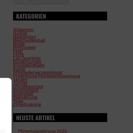
KATEGORIEN
Allgemein
Ausfall
Badminton
Beachvolleyball
Boule
Brettspiele
Feier
Feste
Fun Sportmix
Kinderturnen
Kloppberghalle
Kurse
Mitgliederversammlung
Progressive Muskelentspannung
Tanzen
Turnier
Uncategorized
Vereinsheim
Volleyball
Wanderung
Yoga
Zirkeltraining
NEUSTE ARTIKEL
Pfingstwanderung 2026