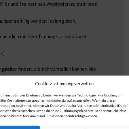
ids und Trainern aus Westhofen zu trainieren.
uppertraining vor den Ferien geben,
hentlich mit dem Training starten können.
re)
sleiter finden, die sich vorstellen können, die
eiten.
Cookie-Zustimmung verwalten
dir ein optimales Erlebnis zu bieten, verwenden wir Technologien wie Cookies, um
äteinformationen zu speichern und/oder darauf zuzugreifen. Wenn du diesen
hnologien zustimmst, können wir Daten wie das Surfverhalten oder eindeutige IDs auf
ser Website verarbeiten. Wenn du deine Zustimmung nicht erteilst oder zurückziehst,
nen bestimmte Merkmale und Funktionen beeinträchtigt werden.