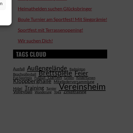
en
Heimathelden suchen Glücksbringer
Boule Turnier am Sportfest! Mit Siegprämie!
Sportfest mit Terrassenopening!
Wir suchen Dich!
TAGS CLOUD
Außengelände
Ausfall
Badminton
Brettspiele
Feier
Beachvolleyball
Garten
Fun Sportmix
Fußball
Grillen
Kinderturnen
Kloppberghalle
Mitgliederversammlung
Vereinsheim
Training
Möbel
Turnier
Volleyball
Zirkeltraining
Wanderung
Yoga