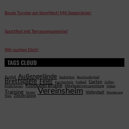
Boule Turnier am Sportfest! Mit Siegprämie!
Sportfest mit Terrassenopening!
Wir suchen Dich!
TAGS CLOUD
Außengelände
Ausfall
Badminton
Beachvolleyball
Brettspiele
Feier
Garten
Fun Sportmix
Fußball
Grillen
Kloppberghalle
Mitgliederversammlung
Kinderturnen
Möbel
Vereinsheim
Training
Volleyball
Turnier
Wanderung
Zirkeltraining
Yoga