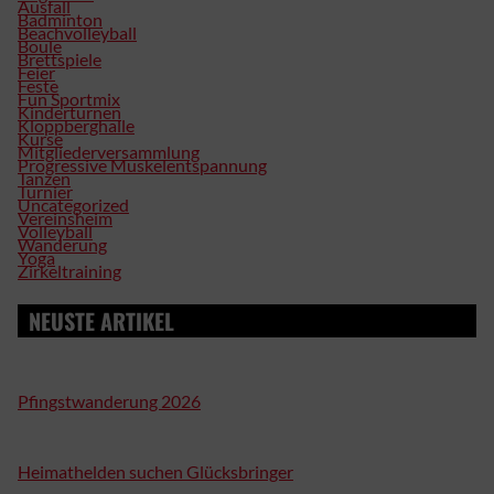
Ausfall
Badminton
Beachvolleyball
Boule
Brettspiele
Feier
Feste
Fun Sportmix
Kinderturnen
Kloppberghalle
Kurse
Mitgliederversammlung
Progressive Muskelentspannung
Tanzen
Turnier
Uncategorized
Vereinsheim
Volleyball
Wanderung
Yoga
Zirkeltraining
NEUSTE ARTIKEL
Pfingstwanderung 2026
Heimathelden suchen Glücksbringer