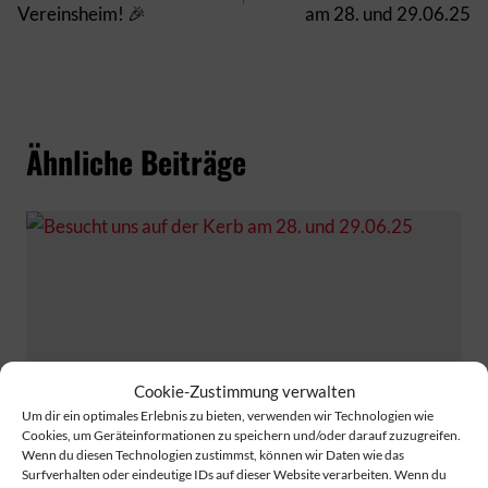
Vereinsheim! 🎉
am 28. und 29.06.25
Ähnliche Beiträge
Cookie-Zustimmung verwalten
Um dir ein optimales Erlebnis zu bieten, verwenden wir Technologien wie
Cookies, um Geräteinformationen zu speichern und/oder darauf zuzugreifen.
Wenn du diesen Technologien zustimmst, können wir Daten wie das
Surfverhalten oder eindeutige IDs auf dieser Website verarbeiten. Wenn du