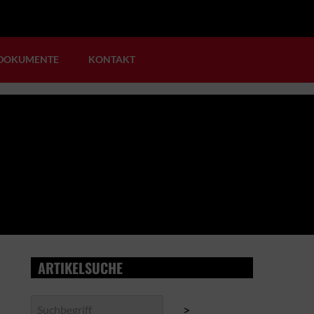
DOKUMENTE
KONTAKT
ARTIKELSUCHE
Suchen
>