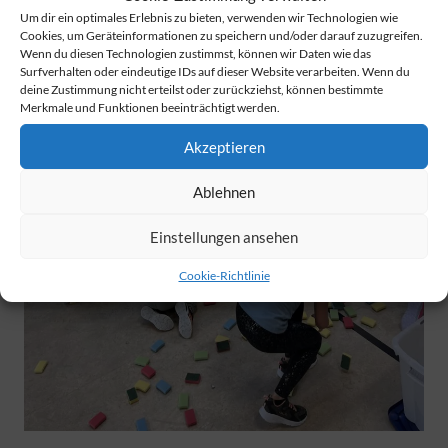
Um dir ein optimales Erlebnis zu bieten, verwenden wir Technologien wie
gelaufen, gehüpft, geklettert, geworfen und ganz viel
Cookies, um Geräteinformationen zu speichern und/oder darauf zuzugreifen.
gelacht – ohne Leistungsdruck, dafür mit ganz viel
Wenn du diesen Technologien zustimmst, können wir Daten wie das
Surfverhalten oder eindeutige IDs auf dieser Website verarbeiten. Wenn du
Spaß!
deine Zustimmung nicht erteilst oder zurückziehst, können bestimmte
Merkmale und Funktionen beeinträchtigt werden.
Akzeptieren
Ablehnen
Einstellungen ansehen
Cookie-Richtlinie